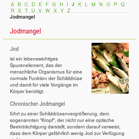
A
B
C
D
E
F
G
H
I
J
K
L
M
N
O
P
Q
R
S
T
U
V
W
X
Y
Z
Jodmangel
Jodmangel
Jod
ist ein lebenswichtiges
Spurenelement, das der
menschliche Organismus für eine
normale Funktion der Schilddrüse
und damit für viele Vorgänge im
Körper benötigt.
Chronischer Jodmangel
führt zu einer Schilddrüsenvergrößerung, dem
sogenannten "Kropf", der nicht nur eine optische
Beeinträchtigung darstellt, sondern darauf verweist,
dass dem Körper gefährlich wenig Jod zur Verfügung