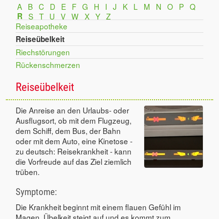
A
B
C
D
E
F
G
H
I
J
K
L
M
N
O
P
Q
R
S
T
U
V
W
X
Y
Z
Reiseapotheke
Reiseübelkeit
Riechstörungen
Rückenschmerzen
Reiseübelkeit
Die Anreise an den Urlaubs- oder
Ausflugsort, ob mit dem Flugzeug,
dem Schiff, dem Bus, der Bahn
oder mit dem Auto, eine Kinetose -
zu deutsch: Reisekrankheit - kann
die Vorfreude auf das Ziel ziemlich
trüben.
Symptome:
Die Krankheit beginnt mit einem flauen Gefühl im
Magen, Übelkeit steigt auf und es kommt zum