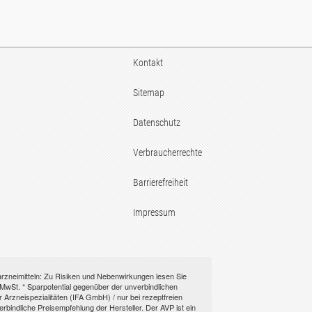
Kontakt
Sitemap
Datenschutz
Verbraucherrechte
Barrierefreiheit
Impressum
rarzneimitteln: Zu Risiken und Nebenwirkungen lesen Sie
l. MwSt. * Sparpotential gegenüber der unverbindlichen
Arzneispezialitäten (IFA GmbH) / nur bei rezeptfreien
indliche Preisempfehlung der Hersteller. Der AVP ist ein