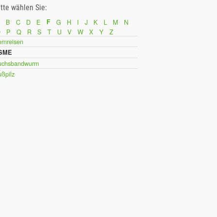
itte wählen Sie:
B
C
D
E
F
G
H
I
J
K
L
M
N
O
P
Q
R
S
T
U
V
W
X
Y
Z
rnreisen
SME
uchsbandwurm
ßpilz