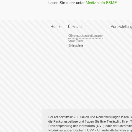
Lesen Sie mehr unter
Medizininfo FSME
Home
Über uns
Vorbestellun
Öffnungszeiten und Lageplan
Unser Team
Bildergalerie
Bei Arzneimitteln: Zu Risiken und Nebenwirkungen lesen Si
die Packungsbeilage und fragen Sie Ihre Tierärztin, Ihren T
Preisempfehlung des Herstellers (UVP) oder der unverbindl
Produkten außer Büchern. UVP = Unverbindliche Preisempfe