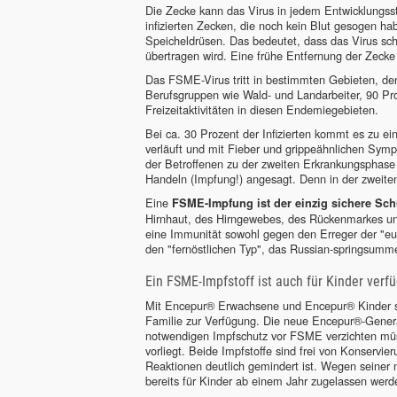
Die Zecke kann das Virus in jedem Entwicklungss
infizierten Zecken, die noch kein Blut gesogen hab
Speicheldrüsen. Das bedeutet, dass das Virus sc
übertragen wird. Eine frühe Entfernung der Zecke 
Das FSME-Virus tritt in bestimmten Gebieten, de
Berufsgruppen wie Wald- und Landarbeiter, 90 Pr
Freizeitaktivitäten in diesen Endemiegebieten.
Bei ca. 30 Prozent der Infizierten kommt es zu ei
verläuft und mit Fieber und grippeähnlichen Sym
der Betroffenen zu der zweiten Erkrankungsphase
Handeln (Impfung!) angesagt. Denn in der zweite
Eine
FSME-Impfung ist der einzig sichere Sch
Hirnhaut, des Hirngewebes, des Rückenmarkes und
eine Immunität sowohl gegen den Erreger der "e
den "fernöstlichen Typ", das Russian-springsumme
Ein FSME-Impfstoff ist auch für Kinder verfü
Mit Encepur® Erwachsene und Encepur® Kinder st
Familie zur Verfügung. Die neue Encepur®-Generati
notwendigen Impfschutz vor FSME verzichten müs
vorliegt. Beide Impfstoffe sind frei von Konservie
Reaktionen deutlich gemindert ist. Wegen seiner 
bereits für Kinder ab einem Jahr zugelassen werd