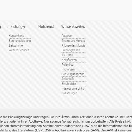
g
Leistungen
Notdienst
Wissenswertes
Kundenkarte
Ratgeber
Beratungsleistung
Thema des Monats
Zeitschriften
Pflanze des Monats
Weitere Services
Für Sie gelesen
TV-Tipps
Heilpflanzen
Pollenflug
Impfungen
Blut-/Organspende
Selbsthilfe
Berufsbilder
Interessante Links
Zuzahlungen
e die Packungsbeilage und fragen Sie Ihre Ärztin, Ihren Arzt oder in Ihrer Apotheke. Bei Tie
ierarzt oder in Ihrer Apotheke. Nur solange Vorrat reicht. Irrtum vorbehalten. Alle Preise ink
ichen Herstellermeldung des Apothekenverkaufspreises (UAVP) an die Informationsstelle für 
hlung des Herstellers (UVP). AVP = Apothekenverkaufspreis (AVP). Der AVP ist keine unverb