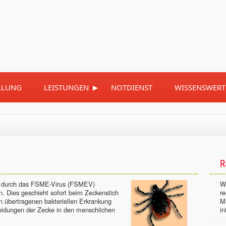
▸
LLUNG
LEISTUNGEN
NOTDIENST
WISSENSWERT
R
d durch das FSME-Virus (FSMEV)
Wi
n. Dies geschieht sofort beim Zeckenstich
r
en übertragenen bakteriellen Erkrankung
M
heidungen der Zecke in den menschlichen
in