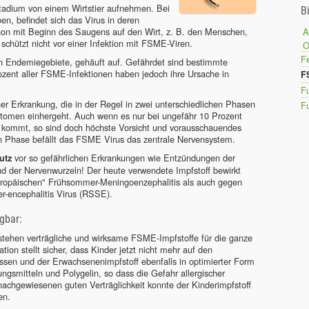
tadium von einem Wirtstier aufnehmen. Bei
B
en, befindet sich das Virus in deren
hon mit Beginn des Saugens auf den Wirt, z. B. den Menschen,
A
schützt nicht vor einer Infektion mit FSME-Viren.
Fe
n Endemiegebiete, gehäuft auf. Gefährdet sind bestimmte
ozent aller FSME-Infektionen haben jedoch ihre Ursache in
F
F
ner Erkrankung, die in der Regel in zwei unterschiedlichen Phasen
Fu
ptomen einhergeht. Auch wenn es nur bei ungefähr 10 Prozent
 kommt, so sind doch höchste Vorsicht und vorausschauendes
n Phase befällt das FSME Virus das zentrale Nervensystem.
vor so gefährlichen Erkrankungen wie Entzündungen der
utz
 der Nervenwurzeln! Der heute verwendete Impfstoff bewirkt
uropäischen" Frühsommer-Meningoenzephalitis als auch gegen
r-encephalitis Virus (RSSE).
gbar:
ehen verträgliche und wirksame FSME-Impfstoffe für die ganze
on stellt sicher, dass Kinder jetzt nicht mehr auf den
sen und der Erwachsenenimpfstoff ebenfalls in optimierter Form
rungsmitteln und Polygelin, so dass die Gefahr allergischer
nachgewiesenen guten Verträglichkeit konnte der Kinderimpfstoff
en.